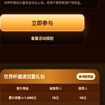
全球首家一体化娱乐原生APP，界面顺畅清晰，操作体验更加
出色
尊龙就是博
覆盖全球赛事的高赔率系统，支持让球、大小、半全场、波
胆、单双、总入球及连串过关，动画直播让娱乐投注更自在。